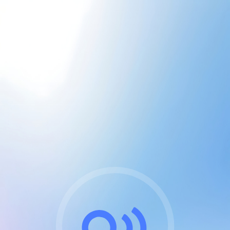
CGU & cookies
J'accepte les CGUs
et les cookies essentiels
Pour naviguer sur notre site, vous devez lire et
respecter nos
Conditions Générales d'Utilisation
.
Nous utilisons des cookies et technologies analogues
requises pour l'affichage et les performances de
certaines publicités. Notez qu'en nous soutenant avec
un compte Premium cela vous évitera toute publicité
sur nos services et activera des fonctionnalités
exclusives !