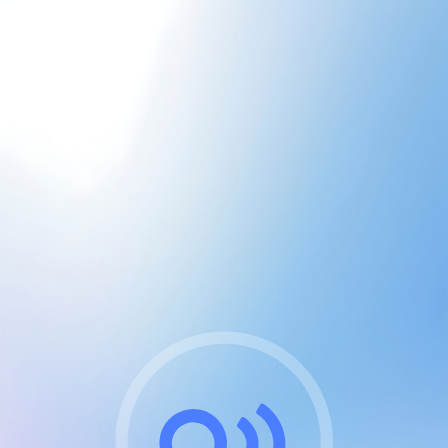
CGU & cookies
J'accepte les CGUs
et les cookies essentiels
Pour naviguer sur notre site, vous devez lire et
respecter nos
Conditions Générales d'Utilisation
.
Nous utilisons des cookies et technologies analogues
requises pour l'affichage et les performances de
certaines publicités. Notez qu'en nous soutenant avec
un compte Premium cela vous évitera toute publicité
sur nos services et activera des fonctionnalités
exclusives !