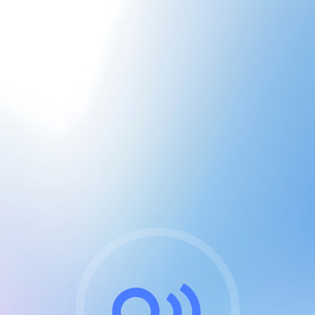
CGU & cookies
J'accepte les CGUs
et les cookies essentiels
Pour naviguer sur notre site, vous devez lire et
respecter nos
Conditions Générales d'Utilisation
.
Nous utilisons des cookies et technologies analogues
requises pour l'affichage et les performances de
certaines publicités. Notez qu'en nous soutenant avec
un compte Premium cela vous évitera toute publicité
sur nos services et activera des fonctionnalités
exclusives !