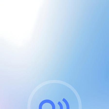
CGU & cookies
J'accepte les CGUs
et les cookies essentiels
Pour naviguer sur notre site, vous devez lire et
respecter nos
Conditions Générales d'Utilisation
.
Nous utilisons des cookies et technologies analogues
requises pour l'affichage et les performances de
certaines publicités. Notez qu'en nous soutenant avec
un compte Premium cela vous évitera toute publicité
sur nos services et activera des fonctionnalités
exclusives !