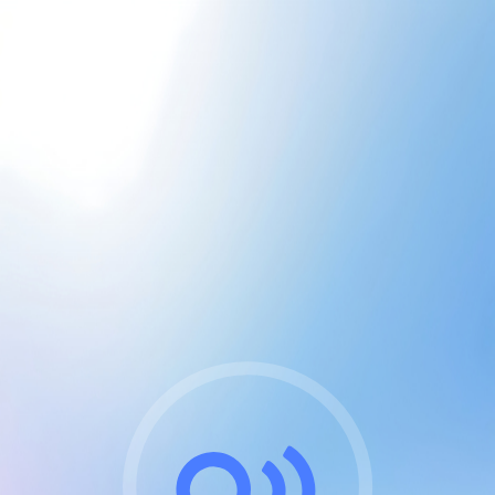
CGU & cookies
J'accepte les CGUs
et les cookies essentiels
Pour naviguer sur notre site, vous devez lire et
respecter nos
Conditions Générales d'Utilisation
.
Nous utilisons des cookies et technologies analogues
requises pour l'affichage et les performances de
certaines publicités. Notez qu'en nous soutenant avec
un compte Premium cela vous évitera toute publicité
sur nos services et activera des fonctionnalités
exclusives !