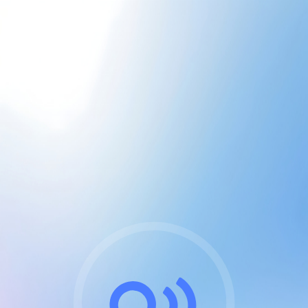
CGU & cookies
J'accepte les CGUs
et les cookies essentiels
Pour naviguer sur notre site, vous devez lire et
respecter nos
Conditions Générales d'Utilisation
.
Nous utilisons des cookies et technologies analogues
requises pour l'affichage et les performances de
certaines publicités. Notez qu'en nous soutenant avec
un compte Premium cela vous évitera toute publicité
sur nos services et activera des fonctionnalités
exclusives !