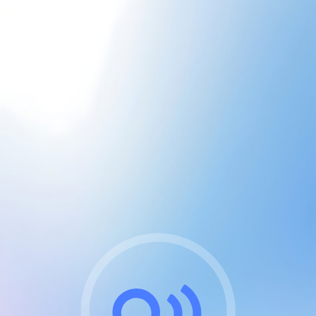
CGU & cookies
J'accepte les CGUs
et les cookies essentiels
Pour naviguer sur notre site, vous devez lire et
respecter nos
Conditions Générales d'Utilisation
.
Nous utilisons des cookies et technologies analogues
requises pour l'affichage et les performances de
certaines publicités. Notez qu'en nous soutenant avec
un compte Premium cela vous évitera toute publicité
sur nos services et activera des fonctionnalités
exclusives !