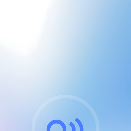
CGU & cookies
J'accepte les CGUs
et les cookies essentiels
Pour naviguer sur notre site, vous devez lire et
respecter nos
Conditions Générales d'Utilisation
.
Nous utilisons des cookies et technologies analogues
requises pour l'affichage et les performances de
certaines publicités. Notez qu'en nous soutenant avec
un compte Premium cela vous évitera toute publicité
sur nos services et activera des fonctionnalités
exclusives !