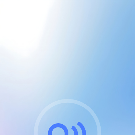
CGU & cookies
J'accepte les CGUs
et les cookies essentiels
Pour naviguer sur notre site, vous devez lire et
respecter nos
Conditions Générales d'Utilisation
.
Nous utilisons des cookies et technologies analogues
requises pour l'affichage et les performances de
certaines publicités. Notez qu'en nous soutenant avec
un compte Premium cela vous évitera toute publicité
sur nos services et activera des fonctionnalités
exclusives !