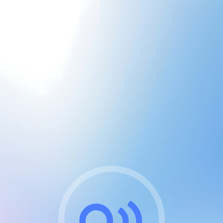
CGU & cookies
J'accepte les CGUs
et les cookies essentiels
Pour naviguer sur notre site, vous devez lire et
respecter nos
Conditions Générales d'Utilisation
.
Nous utilisons des cookies et technologies analogues
requises pour l'affichage et les performances de
certaines publicités. Notez qu'en nous soutenant avec
un compte Premium cela vous évitera toute publicité
sur nos services et activera des fonctionnalités
exclusives !