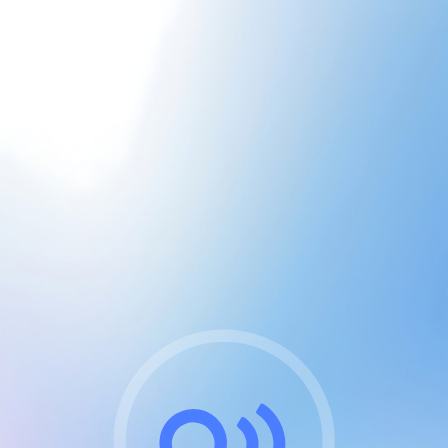
CGU & cookies
J'accepte les CGUs
et les cookies essentiels
Pour naviguer sur notre site, vous devez lire et
respecter nos
Conditions Générales d'Utilisation
.
Nous utilisons des cookies et technologies analogues
requises pour l'affichage et les performances de
certaines publicités. Notez qu'en nous soutenant avec
un compte Premium cela vous évitera toute publicité
sur nos services et activera des fonctionnalités
exclusives !