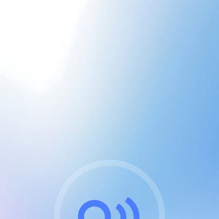
CGU & cookies
J'accepte les CGUs
et les cookies essentiels
Pour naviguer sur notre site, vous devez lire et
respecter nos
Conditions Générales d'Utilisation
.
Nous utilisons des cookies et technologies analogues
requises pour l'affichage et les performances de
certaines publicités. Notez qu'en nous soutenant avec
un compte Premium cela vous évitera toute publicité
sur nos services et activera des fonctionnalités
exclusives !