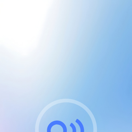
CGU & cookies
J'accepte les CGUs
et les cookies essentiels
Pour naviguer sur notre site, vous devez lire et
respecter nos
Conditions Générales d'Utilisation
.
Nous utilisons des cookies et technologies analogues
requises pour l'affichage et les performances de
certaines publicités. Notez qu'en nous soutenant avec
un compte Premium cela vous évitera toute publicité
sur nos services et activera des fonctionnalités
exclusives !