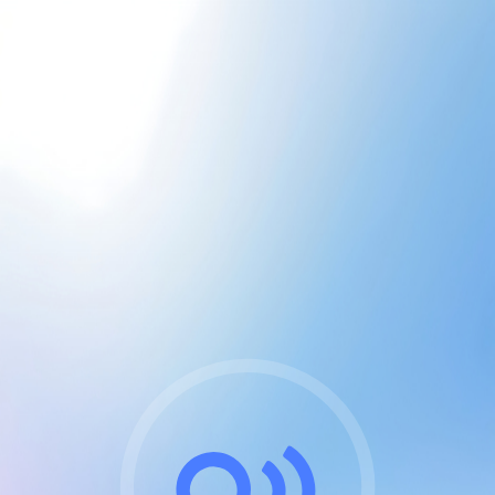
CGU & cookies
J'accepte les CGUs
et les cookies essentiels
Pour naviguer sur notre site, vous devez lire et
respecter nos
Conditions Générales d'Utilisation
.
Nous utilisons des cookies et technologies analogues
requises pour l'affichage et les performances de
certaines publicités. Notez qu'en nous soutenant avec
un compte Premium cela vous évitera toute publicité
sur nos services et activera des fonctionnalités
exclusives !