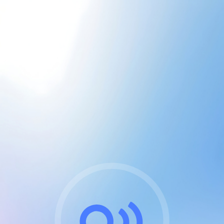
CGU & cookies
J'accepte les CGUs
et les cookies essentiels
Pour naviguer sur notre site, vous devez lire et
respecter nos
Conditions Générales d'Utilisation
.
Nous utilisons des cookies et technologies analogues
requises pour l'affichage et les performances de
certaines publicités. Notez qu'en nous soutenant avec
un compte Premium cela vous évitera toute publicité
sur nos services et activera des fonctionnalités
exclusives !