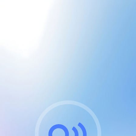
CGU & cookies
J'accepte les CGUs
et les cookies essentiels
Pour naviguer sur notre site, vous devez lire et
respecter nos
Conditions Générales d'Utilisation
.
Nous utilisons des cookies et technologies analogues
requises pour l'affichage et les performances de
certaines publicités. Notez qu'en nous soutenant avec
un compte Premium cela vous évitera toute publicité
sur nos services et activera des fonctionnalités
exclusives !