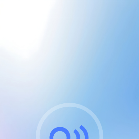
CGU & cookies
J'accepte les CGUs
et les cookies essentiels
Pour naviguer sur notre site, vous devez lire et
respecter nos
Conditions Générales d'Utilisation
.
Nous utilisons des cookies et technologies analogues
requises pour l'affichage et les performances de
certaines publicités. Notez qu'en nous soutenant avec
un compte Premium cela vous évitera toute publicité
sur nos services et activera des fonctionnalités
exclusives !