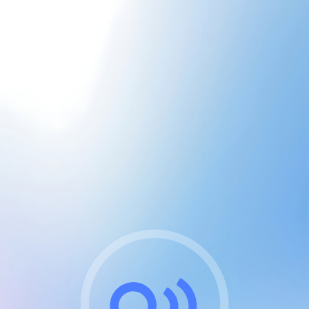
CGU & cookies
J'accepte les CGUs
et les cookies essentiels
Pour naviguer sur notre site, vous devez lire et
respecter nos
Conditions Générales d'Utilisation
.
Nous utilisons des cookies et technologies analogues
requises pour l'affichage et les performances de
certaines publicités. Notez qu'en nous soutenant avec
un compte Premium cela vous évitera toute publicité
sur nos services et activera des fonctionnalités
exclusives !