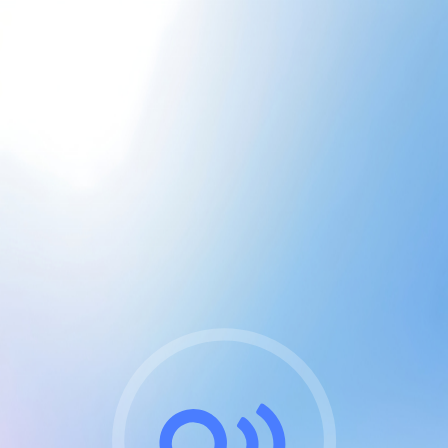
CGU & cookies
J'accepte les CGUs
et les cookies essentiels
Pour naviguer sur notre site, vous devez lire et
respecter nos
Conditions Générales d'Utilisation
.
Nous utilisons des cookies et technologies analogues
requises pour l'affichage et les performances de
certaines publicités. Notez qu'en nous soutenant avec
un compte Premium cela vous évitera toute publicité
sur nos services et activera des fonctionnalités
exclusives !