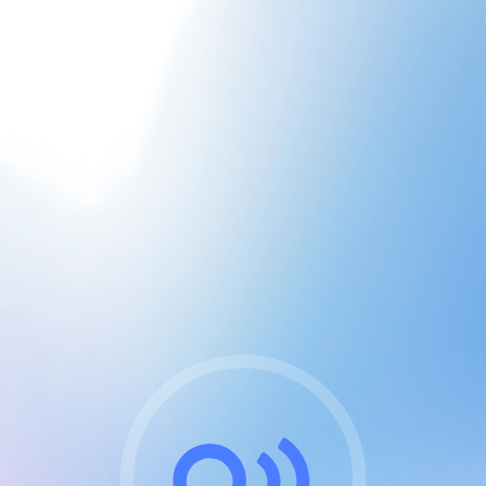
CGU & cookies
J'accepte les CGUs
et les cookies essentiels
Pour naviguer sur notre site, vous devez lire et
respecter nos
Conditions Générales d'Utilisation
.
Nous utilisons des cookies et technologies analogues
requises pour l'affichage et les performances de
certaines publicités. Notez qu'en nous soutenant avec
un compte Premium cela vous évitera toute publicité
sur nos services et activera des fonctionnalités
exclusives !