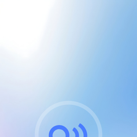
CGU & cookies
J'accepte les CGUs
et les cookies essentiels
Pour naviguer sur notre site, vous devez lire et
respecter nos
Conditions Générales d'Utilisation
.
Nous utilisons des cookies et technologies analogues
requises pour l'affichage et les performances de
certaines publicités. Notez qu'en nous soutenant avec
un compte Premium cela vous évitera toute publicité
sur nos services et activera des fonctionnalités
exclusives !