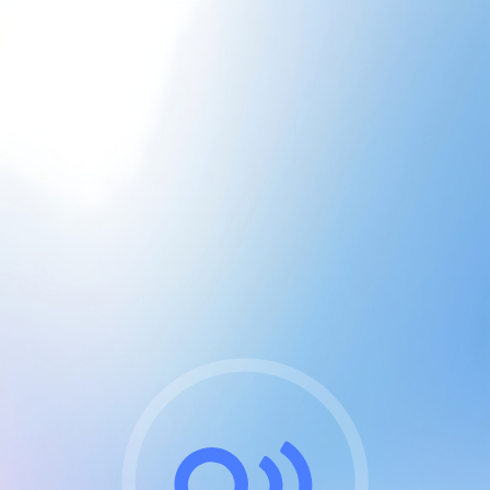
CGU & cookies
J'accepte les CGUs
et les cookies essentiels
Pour naviguer sur notre site, vous devez lire et
respecter nos
Conditions Générales d'Utilisation
.
Nous utilisons des cookies et technologies analogues
requises pour l'affichage et les performances de
certaines publicités. Notez qu'en nous soutenant avec
un compte Premium cela vous évitera toute publicité
sur nos services et activera des fonctionnalités
exclusives !