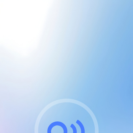
CGU & cookies
J'accepte les CGUs
et les cookies essentiels
Pour naviguer sur notre site, vous devez lire et
respecter nos
Conditions Générales d'Utilisation
.
Nous utilisons des cookies et technologies analogues
requises pour l'affichage et les performances de
certaines publicités. Notez qu'en nous soutenant avec
un compte Premium cela vous évitera toute publicité
sur nos services et activera des fonctionnalités
exclusives !