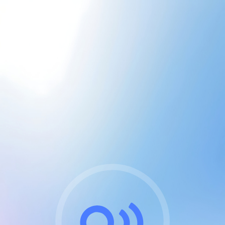
CGU & cookies
J'accepte les CGUs
et les cookies essentiels
Pour naviguer sur notre site, vous devez lire et
respecter nos
Conditions Générales d'Utilisation
.
Nous utilisons des cookies et technologies analogues
requises pour l'affichage et les performances de
certaines publicités. Notez qu'en nous soutenant avec
un compte Premium cela vous évitera toute publicité
sur nos services et activera des fonctionnalités
exclusives !