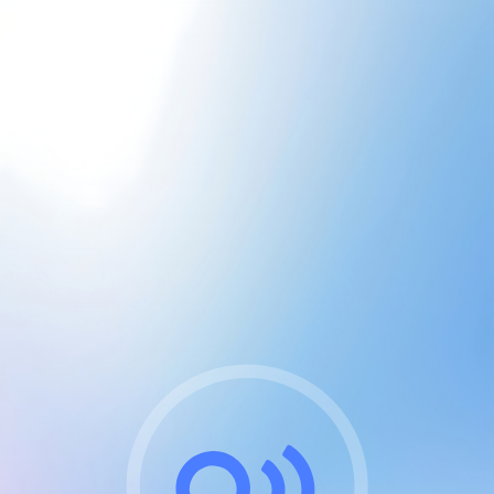
CGU & cookies
J'accepte les CGUs
et les cookies essentiels
Pour naviguer sur notre site, vous devez lire et
respecter nos
Conditions Générales d'Utilisation
.
Nous utilisons des cookies et technologies analogues
requises pour l'affichage et les performances de
certaines publicités. Notez qu'en nous soutenant avec
un compte Premium cela vous évitera toute publicité
sur nos services et activera des fonctionnalités
exclusives !