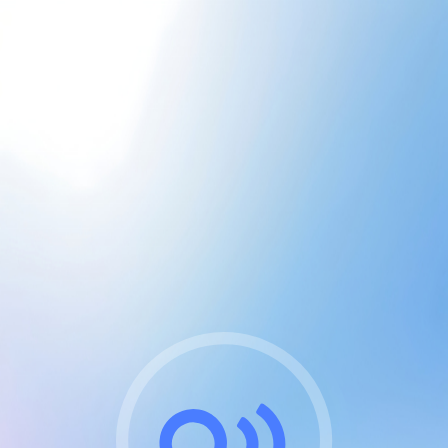
CGU & cookies
J'accepte les CGUs
et les cookies essentiels
Pour naviguer sur notre site, vous devez lire et
respecter nos
Conditions Générales d'Utilisation
.
Nous utilisons des cookies et technologies analogues
requises pour l'affichage et les performances de
certaines publicités. Notez qu'en nous soutenant avec
un compte Premium cela vous évitera toute publicité
sur nos services et activera des fonctionnalités
exclusives !