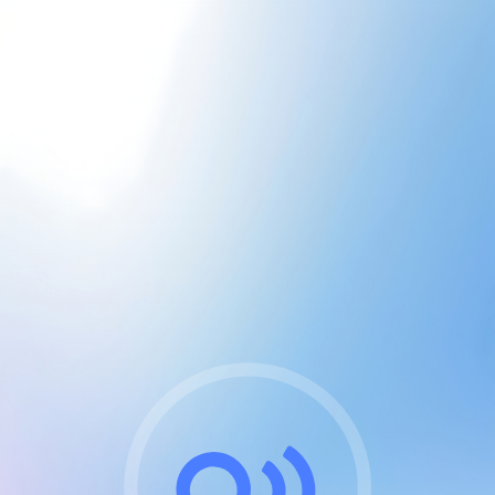
CGU & cookies
J'accepte les CGUs
et les cookies essentiels
Pour naviguer sur notre site, vous devez lire et
respecter nos
Conditions Générales d'Utilisation
.
Nous utilisons des cookies et technologies analogues
requises pour l'affichage et les performances de
certaines publicités. Notez qu'en nous soutenant avec
un compte Premium cela vous évitera toute publicité
sur nos services et activera des fonctionnalités
exclusives !