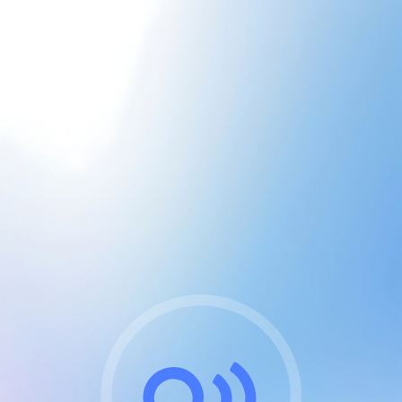
CGU & cookies
J'accepte les CGUs
et les cookies essentiels
Pour naviguer sur notre site, vous devez lire et
respecter nos
Conditions Générales d'Utilisation
.
Nous utilisons des cookies et technologies analogues
requises pour l'affichage et les performances de
certaines publicités. Notez qu'en nous soutenant avec
un compte Premium cela vous évitera toute publicité
sur nos services et activera des fonctionnalités
exclusives !