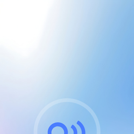
CGU & cookies
J'accepte les CGUs
et les cookies essentiels
Pour naviguer sur notre site, vous devez lire et
respecter nos
Conditions Générales d'Utilisation
.
Nous utilisons des cookies et technologies analogues
requises pour l'affichage et les performances de
certaines publicités. Notez qu'en nous soutenant avec
un compte Premium cela vous évitera toute publicité
sur nos services et activera des fonctionnalités
exclusives !