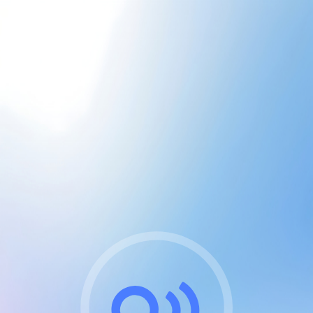
CGU & cookies
J'accepte les CGUs
et les cookies essentiels
Pour naviguer sur notre site, vous devez lire et
respecter nos
Conditions Générales d'Utilisation
.
Nous utilisons des cookies et technologies analogues
requises pour l'affichage et les performances de
certaines publicités. Notez qu'en nous soutenant avec
un compte Premium cela vous évitera toute publicité
sur nos services et activera des fonctionnalités
exclusives !